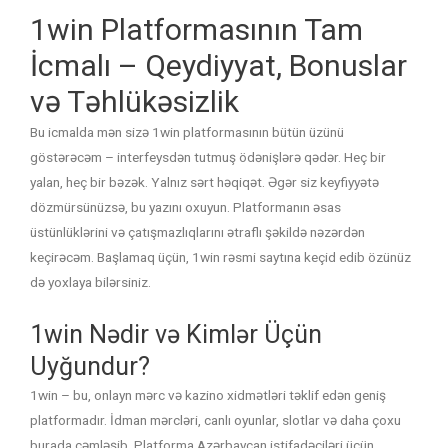
1win Platformasının Tam
İcmalı – Qeydiyyat, Bonuslar
və Təhlükəsizlik
Bu icmalda mən sizə 1win platformasının bütün üzünü
göstərəcəm – interfeysdən tutmuş ödənişlərə qədər. Heç bir
yalan, heç bir bəzək. Yalnız sərt həqiqət. Əgər siz keyfiyyətə
dözmürsünüzsə, bu yazını oxuyun. Platformanın əsas
üstünlüklərini və çatışmazlıqlarını ətraflı şəkildə nəzərdən
keçirəcəm. Başlamaq üçün, 1win rəsmi saytına keçid edib özünüz
də yoxlaya bilərsiniz.
1win Nədir və Kimlər Üçün
Uyğundur?
1win – bu, onlayn mərc və kazino xidmətləri təklif edən geniş
platformadır. İdman mərcləri, canlı oyunlar, slotlar və daha çoxu
burada cəmləşib. Platforma Azərbaycan istifadəçiləri üçün