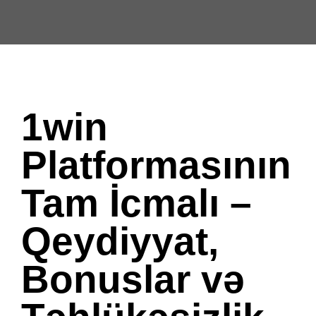
1win
Platformasının
Tam İcmalı –
Qeydiyyat,
Bonuslar və