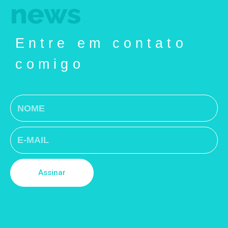
news
Entre em contato
comigo
Assinar