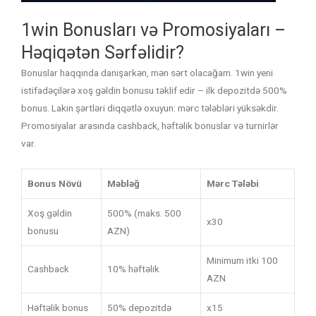
1win Bonusları və Promosiyaları –
Həqiqətən Sərfəlidir?
Bonuslar haqqında danışarkən, mən sərt olacağam. 1win yeni
istifadəçilərə xoş gəldin bonusu təklif edir – ilk depozitdə 500%
bonus. Lakin şərtləri diqqətlə oxuyun: mərc tələbləri yüksəkdir.
Promosiyalar arasında cashback, həftəlik bonuslar və turnirlər
var.
Bonus Növü
Məbləğ
Mərc Tələbi
Xoş gəldin
500% (maks. 500
x30
bonusu
AZN)
Minimum itki 100
Cashback
10% həftəlik
AZN
Həftəlik bonus
50% depozitdə
x15