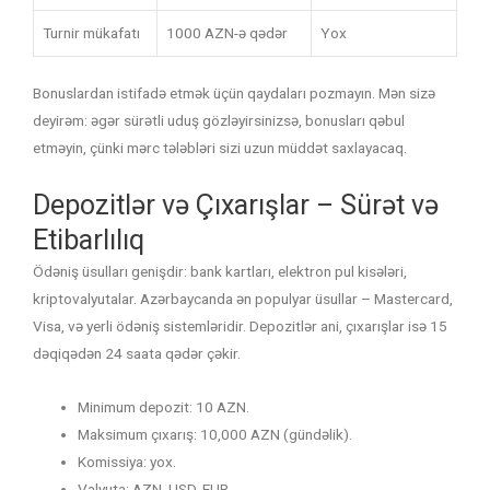
Turnir mükafatı
1000 AZN-ə qədər
Yox
Bonuslardan istifadə etmək üçün qaydaları pozmayın. Mən sizə
deyirəm: əgər sürətli uduş gözləyirsinizsə, bonusları qəbul
etməyin, çünki mərc tələbləri sizi uzun müddət saxlayacaq.
Depozitlər və Çıxarışlar – Sürət və
Etibarlılıq
Ödəniş üsulları genişdir: bank kartları, elektron pul kisələri,
kriptovalyutalar. Azərbaycanda ən populyar üsullar – Mastercard,
Visa, və yerli ödəniş sistemləridir. Depozitlər ani, çıxarışlar isə 15
dəqiqədən 24 saata qədər çəkir.
Minimum depozit: 10 AZN.
Maksimum çıxarış: 10,000 AZN (gündəlik).
Komissiya: yox.
Valyuta: AZN, USD, EUR.