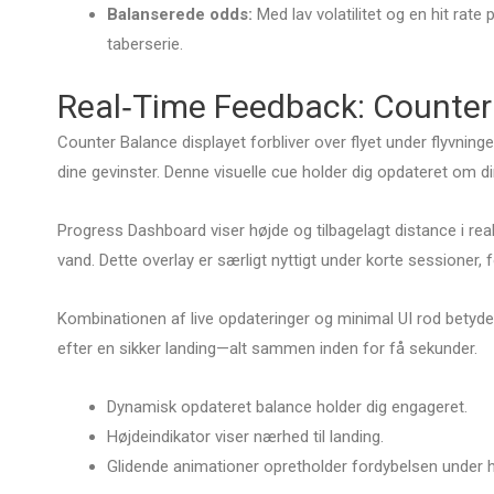
Balanserede odds:
Med lav volatilitet og en hit rate 
taberserie.
Real‑Time Feedback: Counter
Counter Balance displayet forbliver over flyet under flyvninge
dine gevinster. Denne visuelle cue holder dig opdateret om d
Progress Dashboard viser højde og tilbagelagt distance i realt
vand. Dette overlay er særligt nyttigt under korte sessioner, 
Kombinationen af live opdateringer og minimal UI rod betyde
efter en sikker landing—alt sammen inden for få sekunder.
Dynamisk opdateret balance holder dig engageret.
Højdeindikator viser nærhed til landing.
Glidende animationer opretholder fordybelsen under h