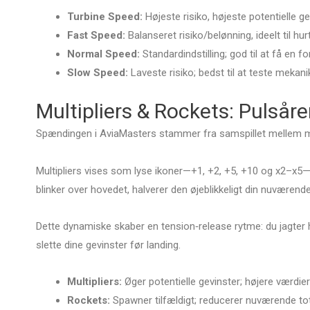
Turbine Speed:
Højeste risiko, højeste potentielle ge
Fast Speed:
Balanseret risiko/belønning, ideelt til hur
Normal Speed:
Standardindstilling; god til at få en
Slow Speed:
Laveste risiko; bedst til at teste mekan
Multipliers & Rockets: Pulsåre
Spændingen i AviaMasters stammer fra samspillet mellem mu
Multipliers vises som lyse ikoner—+1, +2, +5, +10 og x2–x5—på
blinker over hovedet, halverer den øjeblikkeligt din nuværende 
Dette dynamiske skaber en tension‑release rytme: du jagter h
slette dine gevinster før landing.
Multipliers:
Øger potentielle gevinster; højere værdie
Rockets:
Spawner tilfældigt; reducerer nuværende t