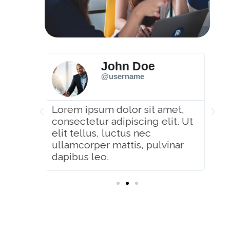
John Doe
@username
met,
Lorem ipsum dolor sit amet,
L
it. Ut
consectetur adipiscing elit. Ut
c
elit tellus, luctus nec
e
inar
ullamcorper mattis, pulvinar
u
dapibus leo.
d