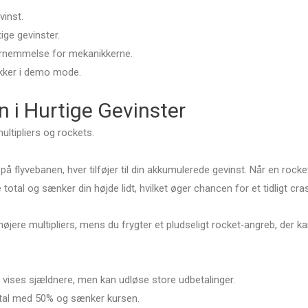
vinst.
tige gevinster.
 fornemmelse for mekanikkerne.
ikker i demo mode.
n i Hurtige Gevinster
ltipliers og rockets.
 flyvebanen, hver tilføjer til din akkumulerede gevinst. Når en rocke
total og sænker din højde lidt, hvilket øger chancen for et tidligt cra
øjere multipliers, mens du frygter et pludseligt rocket‑angreb, der k
r vises sjældnere, men kan udløse store udbetalinger.
otal med 50% og sænker kursen.