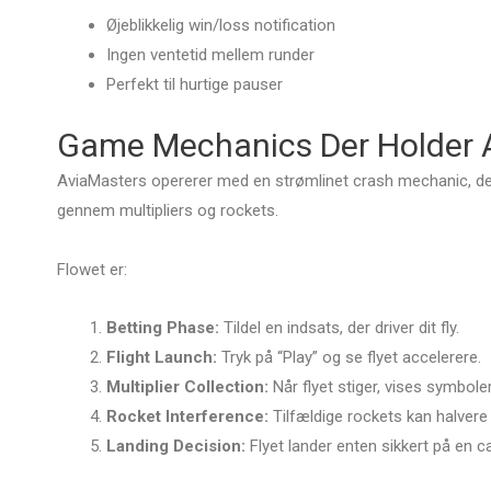
Øjeblikkelig win/loss notification
Ingen ventetid mellem runder
Perfekt til hurtige pauser
Game Mechanics Der Holder A
AviaMasters opererer med en strømlinet crash mechanic, de
gennem multipliers og rockets.
Lorem ipsu
consectetur
Flowet er:
elit tellus,
ullamcorper
Betting Phase:
Tildel en indsats, der driver dit fly.
dapibus leo
Flight Launch:
Tryk på “Play” og se flyet accelerere.
Multiplier Collection:
Når flyet stiger, vises symboler
Rocket Interference:
Tilfældige rockets kan halvere
Landing Decision:
Flyet lander enten sikkert på en car