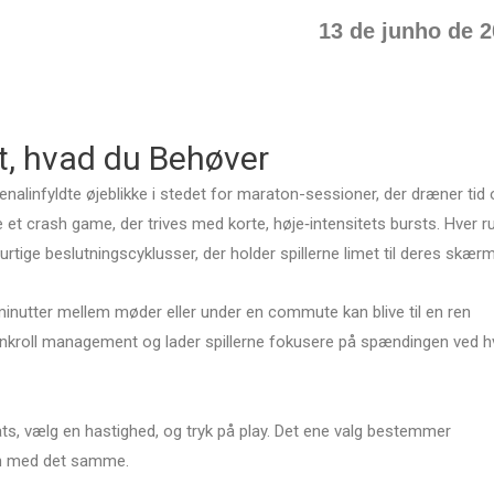
13 de junho de 
lt, hvad du Behøver
enalinfyldte øjeblikke i stedet for maraton-sessioner, der dræner tid
 et crash game, der trives med korte, høje‑intensitets bursts. Hver r
hurtige beslutningscyklusser, der holder spillerne limet til deres skær
 minutter mellem møder eller under en commute kan blive til en ren
bankroll management og lader spillerne fokusere på spændingen ved h
sats, vælg en hastighed, og tryk på play. Det ene valg bestemmer
ten med det samme.