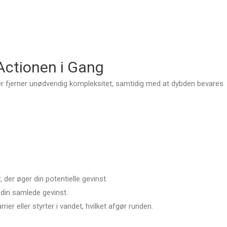
ctionen i Gang
John Doe
John Doe
@username
@username
r fjerner unødvendig kompleksitet, samtidig med at dybden bevares
m dolor sit amet,
Lorem ipsum dolor sit a
 adipiscing elit. Ut
consectetur adipiscing el
 luctus nec
elit tellus, luctus nec
 mattis, pulvinar
ullamcorper mattis, pulv
.
dapibus leo.
, der øger din potentielle gevinst.
 din samlede gevinst.
rier eller styrter i vandet, hvilket afgør runden.