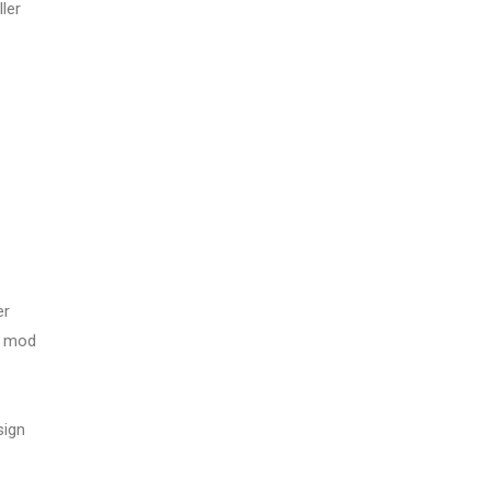
ller
er
rs mod
sign