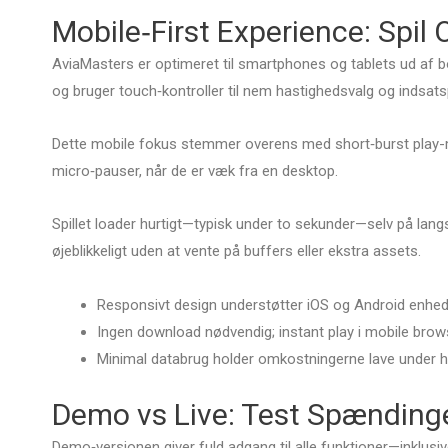
Mobile‑First Experience: Spil 
AviaMasters er optimeret til smartphones og tablets ud af 
og bruger touch‑kontroller til nem hastighedsvalg og indsats
Dette mobile fokus stemmer overens med short‑burst play-mø
micro‑pauser, når de er væk fra en desktop.
Spillet loader hurtigt—typisk under to sekunder—selv på lang
øjeblikkeligt uden at vente på buffers eller ekstra assets.
Responsivt design understøtter iOS og Android enhed
Ingen download nødvendig; instant play i mobile brow
Minimal databrug holder omkostningerne lave under h
Demo vs Live: Test Spænding
Demo‑versionen giver fuld adgang til alle funktioner—inklusive