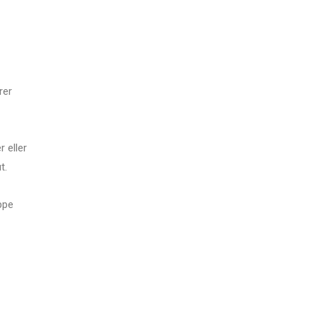
rer
r eller
t.
ppe