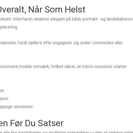
Overalt, Når Som Helst
boksen. Interfacet skalerer elegant på både portræt- og landskabsm
placering.
nstre, fordi spillere ofte engagerer sig under commutes eller
sommere mobile netværk, hvilket sikrer, at micro‑sessions starter
er.
sere.
yppige sessioner.
en Før Du Satser
 alle fire hastigheder og multiplier mekanikker—uden at risikere rigti