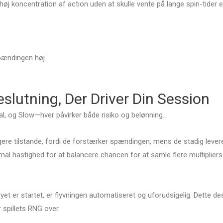
n høj koncentration af action uden at skulle vente på lange spin-tider e
spændingen høj.
lutning, Der Driver Din Session
mal, og Slow—hver påvirker både risiko og belønning.
rtigere tilstande, fordi de forstærker spændingen, mens de stadig lever
ormal hastighed for at balancere chancen for at samle flere multiplie
yet er startet, er flyvningen automatiseret og uforudsigelig. Dette de
 spillets RNG over.