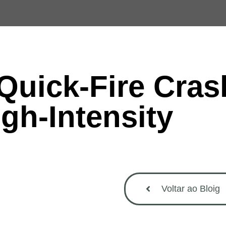
Quick‑Fire Cras
gh‑Intensity
Voltar ao Bloig