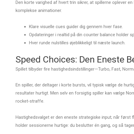
Den korte varighed af hvert trin sikrer, at spillerne oplever e
komplekse animationer.
Klare visuelle cues guider dig gennem hver fase.
Opdateringer i realtid på din counter balance holder 
Hver runde nulstilles øjeblikkeligt til næste launch.
Speed Choices: Den Eneste Bes
Spillet tilbyder fire hastighedsindstillinger—Turbo, Fast, Nor
En spiller, der deltager i korte bursts, vil typisk vælge de hu
resultater hurtigt. Men selv en forsigtig spiller kan vælge N
rocket‑straffe.
Hastighedsvalget er den eneste strategiske input; når først fl
holder sessionerne hurtige: du beslutter én gang, og så tager