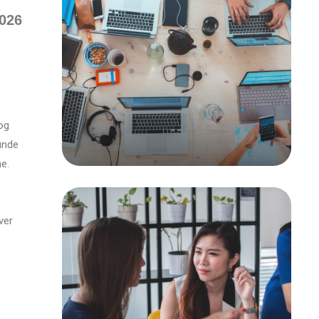
2026
 og
unde
me.
ver