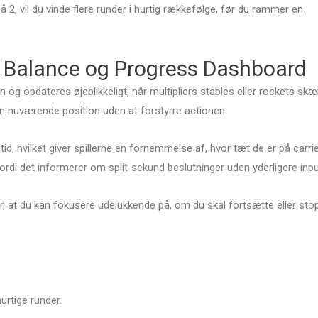
på 2, vil du vinde flere runder i hurtig rækkefølge, før du rammer en
 Balance og Progress Dashboard
n og opdateres øjeblikkeligt, når multipliers stables eller rockets skæ
in nuværende position uden at forstyrre actionen.
id, hvilket giver spillerne en fornemmelse af, hvor tæt de er på carrie
fordi det informerer om split‑sekund beslutninger uden yderligere inpu
r, at du kan fokusere udelukkende på, om du skal fortsætte eller sto
urtige runder.