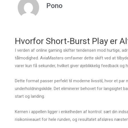
Pono
Hvorfor Short‑Burst Play er A
I verden af online gaming skifter tendensen mod hurtige, adr
tålmodighed. AviaMasters omfavner dette skift ved at tilbyde
varer kun få sekunder, hvilket giver øjeblikkelig feedback og 
Dette format passer perfekt til moderne livsstil, hvor et par
underholdningskilde. Det eliminerer behovet for langsigtet 
start og landing.
Kernen i appellen ligger i enkelheden af kontrol: sæt din ind
risikoniveauet for hele runden, og resultatet afsløres næs