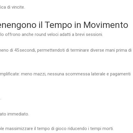
ca di vincite.
tenengono il Tempo in Movimento
olo offrono anche round veloci adatti a brevi sessioni.
 meno di 45 secondi, permettendoti di terminare diverse mani prima di
semplificate: meno mazzi, nessuna scommessa laterale e pagamenti
.
tato immediato.
uole massimizzare il tempo di gioco riducendo i tempi morti.