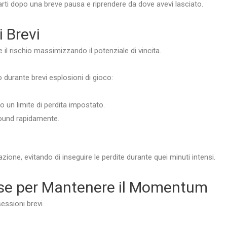
garti dopo una breve pausa e riprendere da dove avevi lasciato.
i Brevi
e il rischio massimizzando il potenziale di vincita.
 durante brevi esplosioni di gioco:
un limite di perdita impostato.
round rapidamente.
one, evitando di inseguire le perdite durante quei minuti intensi.
se per Mantenere il Momentum
essioni brevi.