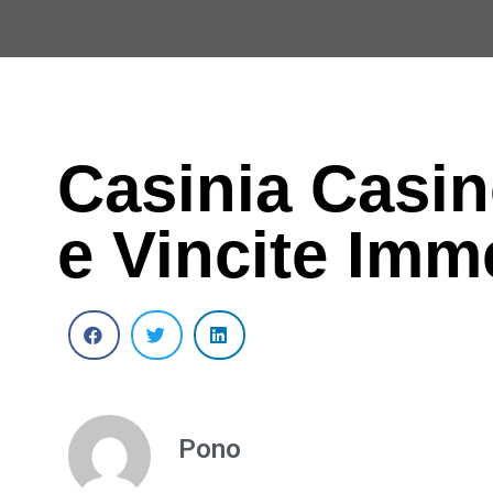
Casinia Casin
e Vincite Im
Pono