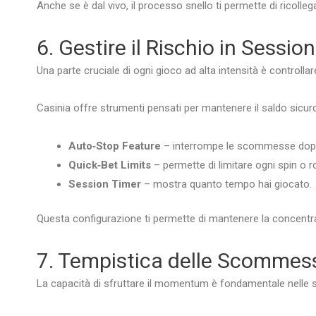
Anche se è dal vivo, il processo snello ti permette di ricolle
6. Gestire il Rischio in Session
Una parte cruciale di ogni gioco ad alta intensità è controllar
Casinia offre strumenti pensati per mantenere il saldo sicuro
Auto‑Stop Feature
– interrompe le scommesse dopo 
Quick‑Bet Limits
– permette di limitare ogni spin o 
Session Timer
– mostra quanto tempo hai giocato.
Questa configurazione ti permette di mantenere la concentrazi
7. Tempistica delle Scommes
La capacità di sfruttare il momentum è fondamentale nelle s