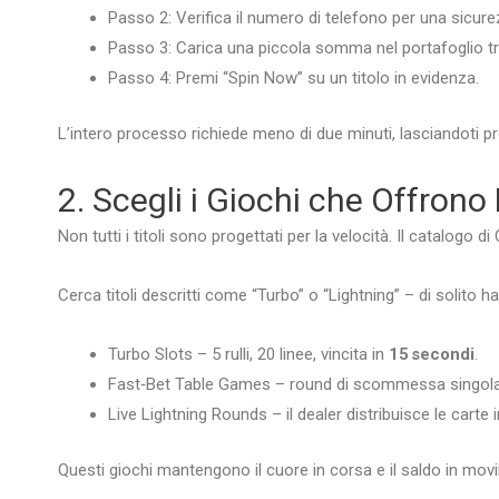
Passo 2: Verifica il numero di telefono per una sicur
Passo 3: Carica una piccola somma nel portafoglio tra
Passo 4: Premi “Spin Now” su un titolo in evidenza.
L’intero processo richiede meno di due minuti, lasciandoti p
2. Scegli i Giochi che Offrono 
Lorem ipsu
Non tutti i titoli sono progettati per la velocità. Il catalogo di
consectetur
elit tellus,
Cerca titoli descritti come “Turbo” o “Lightning” – di solito h
ullamcorper
dapibus leo
Turbo Slots – 5 rulli, 20 linee, vincita in
15 secondi
.
Fast‑Bet Table Games – round di scommessa singol
Live Lightning Rounds – il dealer distribuisce le carte
Questi giochi mantengono il cuore in corsa e il saldo in mov