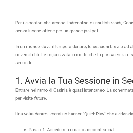
Per i giocatori che amano l’adrenalina e i risultati rapidi, 
senza lunghe attese per un grande jackpot.
In un mondo dove il tempo è denaro, le sessioni brevi e ad a
novemila titoli è organizzata in modo che tu possa entrare su
secondi.
1. Avvia la Tua Sessione in S
Entrare nel ritmo di Casinia è quasi istantaneo. La schermata 
per visite future.
Una volta dentro, vedrai un banner “Quick Play” che evidenzia 
Passo 1: Accedi con email o account social.