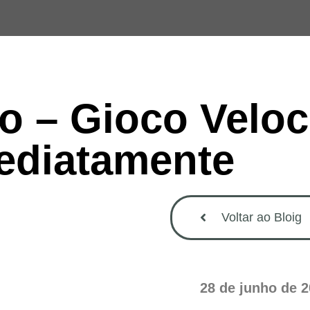
o – Gioco Velo
mediatamente
Voltar ao Bloig
28 de junho de 