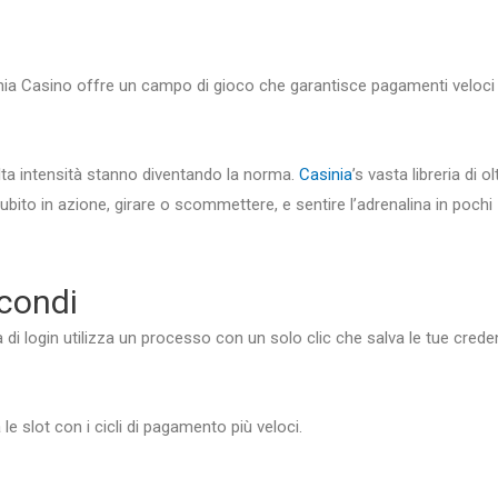
Casinia Casino offre un campo di gioco che garantisce pagamenti veloci
lta intensità stanno diventando la norma.
Casinia
’s vasta libreria di ol
bito in azione, girare o scommettere, e sentire l’adrenalina in pochi
econdi
di login utilizza un processo con un solo clic che salva le tue creden
le slot con i cicli di pagamento più veloci.