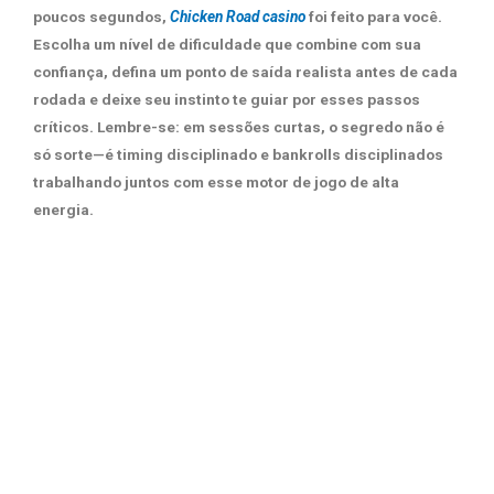
poucos segundos,
Chicken Road casino
foi feito para você.
Escolha um nível de dificuldade que combine com sua
confiança, defina um ponto de saída realista antes de cada
rodada e deixe seu instinto te guiar por esses passos
críticos. Lembre-se: em sessões curtas, o segredo não é
só sorte—é timing disciplinado e bankrolls disciplinados
trabalhando juntos com esse motor de jogo de alta
energia.