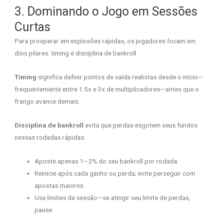
3. Dominando o Jogo em Sessões
Curtas
Para prosperar em explosões rápidas, os jogadores focam em
dois pilares: timing e disciplina de bankroll.
Timing
significa definir pontos de saída realistas desde o início—
frequentemente entre 1.5x e 3x de multiplicadores—antes que o
frango avance demais.
Disciplina de bankroll
evita que perdas esgotem seus fundos
nessas rodadas rápidas.
Aposte apenas 1–2% do seu bankroll por rodada.
Reinicie após cada ganho ou perda; evite perseguir com
apostas maiores.
Use limites de sessão—se atingir seu limite de perdas,
pause.