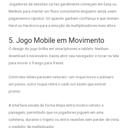
Jogadores de sessões curtas geralmente começam em Easy ou
Medium para manter um fluxo consistente enquanto ainda veem
pagamentos rápidos. Só quando ganham confiança é que testam
Hard ou Hardcore para a emoção de multiplicadores mais altos.
5. Jogo Mobile em Movimento
O design do jogo brilha em smartphones e tablets. Nenhum
download é necessário; basta abrir seu navegador e tocar na tela
para mover o frango para frente.
Controles táteis parecem naturais—um toque move o pássaro
um passo; outro toque retira o cash out assim que estiver
pronto.
A interface escala de forma limpa entre modos retrato e
paisagem, permitindo que os jogadores joguem em uma
cafeteria, durante o trajeto ou entre reuniões sem perder de vista
o medidor de multiplicador.