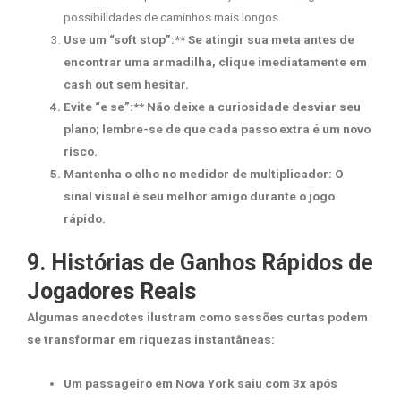
possibilidades de caminhos mais longos.
Use um “soft stop”:** Se atingir sua meta antes de
encontrar uma armadilha, clique imediatamente em
cash out sem hesitar.
Evite “e se”:** Não deixe a curiosidade desviar seu
plano; lembre-se de que cada passo extra é um novo
risco.
Mantenha o olho no medidor de multiplicador:
O
sinal visual é seu melhor amigo durante o jogo
rápido.
9. Histórias de Ganhos Rápidos de
Jogadores Reais
Algumas anecdotes ilustram como sessões curtas podem
se transformar em riquezas instantâneas:
Um passageiro em Nova York saiu com 3x após