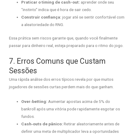
Praticar o timing de cash-out:
aprender onde seu
“instinto” indica que é hora de sair cedo.
Construir confiança:
jogar até se sentir confortável com
a aleatoriedade do RNG.
Essa prática sem riscos garante que, quando você finalmente
passar para dinheiro real, esteja preparado para o ritmo do jogo.
7. Erros Comuns que Custam
Sessões
Uma rápida análise dos erros típicos revela por que muitos
jogadores de sessões curtas perdem mais do que ganham.
Over‑betting:
Aumentar apostas acima de 5% do
bankroll após uma vitória pode rapidamente esgotar os
fundos.
Cash‑outs de pânico:
Retirar aleatoriamente antes de
definir uma meta de multiplicador leva a oportunidades