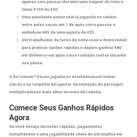
apenas seis passos durante uma viagem de trem e
levou €120 de €20.
Uma estudante universitária jogando no celular
entre aulas sacou em 1.8x após cinco passos e
embolsou €45 de uma aposta de €25.
Um trabalhador de turno da noite usou a demo móvel
para praticar saídas rápidas e depois ganhou €80
em dinheiro real após cinco rodadas curtas durante
sua pausa.
O fio comum? Esses jogadores estabeleceram metas
claras e as respeitaram apesar da tentação de perseguir
multiplicadores mais altos no meio da rodada.
Comece Seus Ganhos Rápidos
Agora
Se você deseja decisões rápidas, pagamentos
instantâneos e uma jogabilidade cheia de adrenalina em