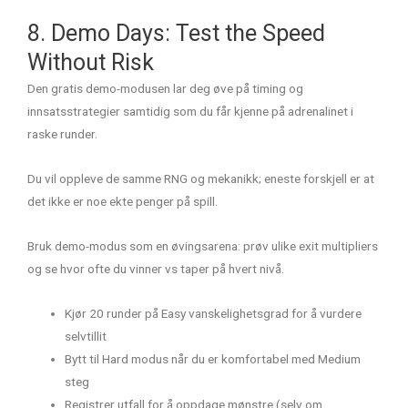
8. Demo Days: Test the Speed
Without Risk
Den gratis demo-modusen lar deg øve på timing og
innsatsstrategier samtidig som du får kjenne på adrenalinet i
raske runder.
Du vil oppleve de samme RNG og mekanikk; eneste forskjell er at
det ikke er noe ekte penger på spill.
Bruk demo-modus som en øvingsarena: prøv ulike exit multipliers
og se hvor ofte du vinner vs taper på hvert nivå.
Kjør 20 runder på Easy vanskelighetsgrad for å vurdere
selvtillit
Bytt til Hard modus når du er komfortabel med Medium
steg
Registrer utfall for å oppdage mønstre (selv om