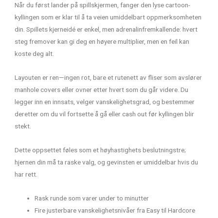
Når du først lander på spillskjermen, fanger den lyse cartoon-
kyllingen som er klar til å ta veien umiddelbart oppmerksomheten
din. Spillets kjerneidé er enkel, men adrenalinfremkallende: hvert
steg fremover kan gi deg en høyere multiplier, men en feil kan
koste deg alt.
Layouten er ren—ingen rot, bare et rutenett av fliser som avslører
manhole covers eller ovner etter hvert som du går videre. Du
legger inn en innsats, velger vanskelighetsgrad, og bestemmer
deretter om du vil fortsette å gå eller cash out før kyllingen blir
stekt.
Dette oppsettet føles som et høyhastighets beslutningstre;
hjernen din må ta raske valg, og gevinsten er umiddelbar hvis du
har rett.
Rask runde som varer under to minutter
Fire justerbare vanskelighetsnivåer fra Easy til Hardcore