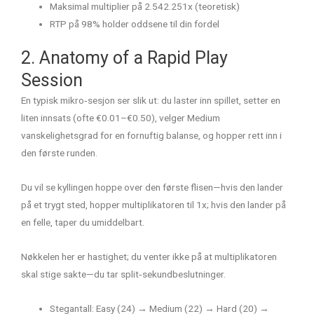
Maksimal multiplier på 2.542.251x (teoretisk)
RTP på 98% holder oddsene til din fordel
2. Anatomy of a Rapid Play
Session
En typisk mikro‑sesjon ser slik ut: du laster inn spillet, setter en
liten innsats (ofte €0.01–€0.50), velger Medium
vanskelighetsgrad for en fornuftig balanse, og hopper rett inn i
den første runden.
Du vil se kyllingen hoppe over den første flisen—hvis den lander
på et trygt sted, hopper multiplikatoren til 1x; hvis den lander på
en felle, taper du umiddelbart.
Nøkkelen her er hastighet; du venter ikke på at multiplikatoren
skal stige sakte—du tar split‑sekundbeslutninger.
Stegantall: Easy (24) → Medium (22) → Hard (20) →