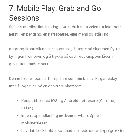
7. Mobile Play: Grab‑and‑Go
Sessions
Spillets mobiloptimalisering gjør at du kan ta veien fra hvor som
helst—en pendling, en kaffepause, eller mens du står i kø.
Berøringskontrollene er responsive; å tappe på skjermen flytter
kyllingen fremover, og å trykke på cash‑out knappen låser inn
gevinster umiddelbart.
Denne formen passer for spillere som ønsker raskt gameplay
uten å logge inn på en desktop‑plattform.
Kompatibel med iOS og Android-nettlesere (Chrome,
Safari)
Ingen app nedlasting nødvendig—bare åpne i
mobilnettleser
Lav databruk holder kostnadene nede under hyppige økter