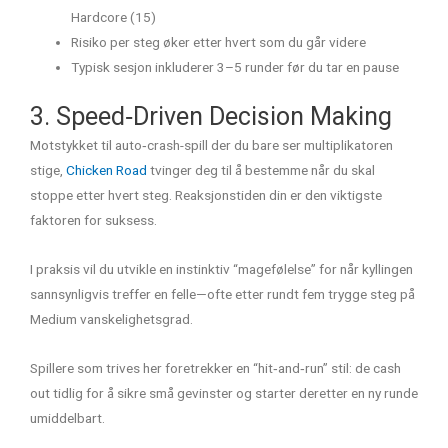
Hardcore (15)
Risiko per steg øker etter hvert som du går videre
Typisk sesjon inkluderer 3–5 runder før du tar en pause
3. Speed‑Driven Decision Making
Motstykket til auto‑crash-spill der du bare ser multiplikatoren
stige,
Chicken Road
tvinger deg til å bestemme når du skal
stoppe etter hvert steg. Reaksjonstiden din er den viktigste
faktoren for suksess.
I praksis vil du utvikle en instinktiv “magefølelse” for når kyllingen
sannsynligvis treffer en felle—ofte etter rundt fem trygge steg på
Medium vanskelighetsgrad.
Spillere som trives her foretrekker en “hit‑and‑run” stil: de cash
out tidlig for å sikre små gevinster og starter deretter en ny runde
umiddelbart.