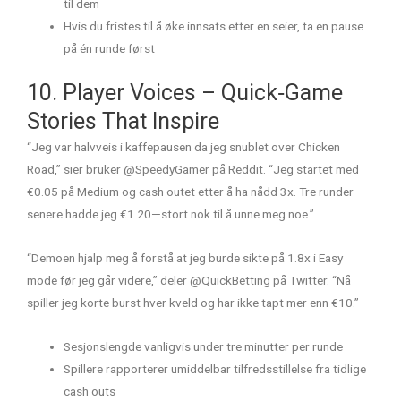
til dem
Hvis du fristes til å øke innsats etter en seier, ta en pause
på én runde først
10. Player Voices – Quick‑Game
Stories That Inspire
“Jeg var halvveis i kaffepausen da jeg snublet over Chicken
Road,” sier bruker @SpeedyGamer på Reddit. “Jeg startet med
€0.05 på Medium og cash outet etter å ha nådd 3x. Tre runder
senere hadde jeg €1.20—stort nok til å unne meg noe.”
“Demoen hjalp meg å forstå at jeg burde sikte på 1.8x i Easy
mode før jeg går videre,” deler @QuickBetting på Twitter. “Nå
spiller jeg korte burst hver kveld og har ikke tapt mer enn €10.”
Sesjonslengde vanligvis under tre minutter per runde
Spillere rapporterer umiddelbar tilfredsstillelse fra tidlige
cash outs