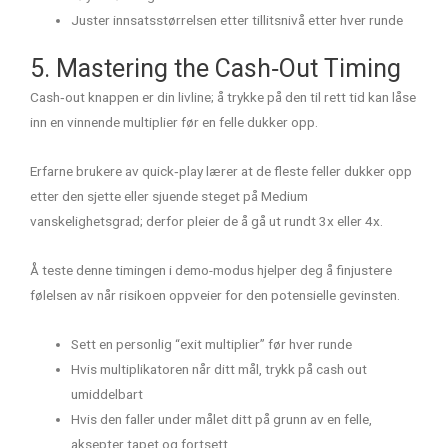
Juster innsatsstørrelsen etter tillitsnivå etter hver runde
5. Mastering the Cash‑Out Timing
Cash‑out knappen er din livline; å trykke på den til rett tid kan låse
inn en vinnende multiplier før en felle dukker opp.
Erfarne brukere av quick‑play lærer at de fleste feller dukker opp
etter den sjette eller sjuende steget på Medium
vanskelighetsgrad; derfor pleier de å gå ut rundt 3x eller 4x.
Å teste denne timingen i demo-modus hjelper deg å finjustere
følelsen av når risikoen oppveier for den potensielle gevinsten.
Sett en personlig “exit multiplier” før hver runde
Hvis multiplikatoren når ditt mål, trykk på cash out
umiddelbart
Hvis den faller under målet ditt på grunn av en felle,
aksepter tapet og fortsett