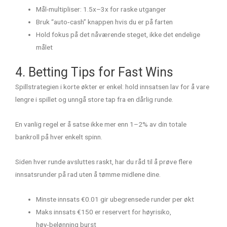
Mål-multipliser: 1.5x–3x for raske utganger
Bruk “auto‑cash” knappen hvis du er på farten
Hold fokus på det nåværende steget, ikke det endelige
målet
4. Betting Tips for Fast Wins
Spillstrategien i korte økter er enkel: hold innsatsen lav for å vare
lengre i spillet og unngå store tap fra en dårlig runde.
En vanlig regel er å satse ikke mer enn 1–2% av din totale
bankroll på hver enkelt spinn.
Siden hver runde avsluttes raskt, har du råd til å prøve flere
innsatsrunder på rad uten å tømme midlene dine.
Minste innsats €0.01 gir ubegrensede runder per økt
Maks innsats €150 er reservert for høyrisiko,
høy‑belønning burst