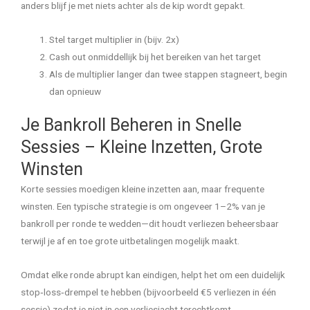
anders blijf je met niets achter als de kip wordt gepakt.
Stel target multiplier in (bijv. 2x)
Cash out onmiddellijk bij het bereiken van het target
Als de multiplier langer dan twee stappen stagneert, begin
dan opnieuw
Je Bankroll Beheren in Snelle
Sessies – Kleine Inzetten, Grote
Winsten
Korte sessies moedigen kleine inzetten aan, maar frequente
winsten. Een typische strategie is om ongeveer 1–2% van je
bankroll per ronde te wedden—dit houdt verliezen beheersbaar
terwijl je af en toe grote uitbetalingen mogelijk maakt.
Omdat elke ronde abrupt kan eindigen, helpt het om een duidelijk
stop‑loss‑drempel te hebben (bijvoorbeeld €5 verliezen in één
sessie) zodat je niet in een verliesjacht terechtkomt.