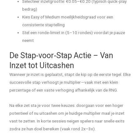
Selecteer inzetgrootte: €0.05–€0.20 (typisch quick‑play
bedrag)
Kies Easy of Medium moeilijkheidsgraad voor een
consistente staptelling
Stel een ronde‑limiet in (5–10 rondes) voordat je pauze
neemt
De Stap‑voor‑Stap Actie – Van
Inzet tot Uitcashen
Wanneer je inzet is geplaatst, stapt de kip op de eerste tegel. Elke
succesvolle stap verhoogt je multiplier—vaak met een klein
percentage of een vaste verhoging afhankelijk van de RNG.
Na elke zet sta je voor twee keuzes: doorgaan voor een hoger
potentieel of nu uitcashen om je huidige multiplier maal je inzet
vast te zetten. In korte sessies neigen spelers naar snelle exits
zodra ze hun doel bereiken (vaak rond 2x–3x).