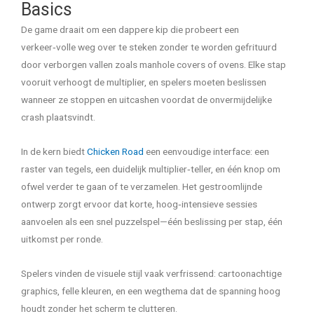
Basics
De game draait om een dappere kip die probeert een
verkeer‑volle weg over te steken zonder te worden gefrituurd
door verborgen vallen zoals manhole covers of ovens. Elke stap
vooruit verhoogt de multiplier, en spelers moeten beslissen
wanneer ze stoppen en uitcashen voordat de onvermijdelijke
crash plaatsvindt.
In de kern biedt
Chicken Road
een eenvoudige interface: een
raster van tegels, een duidelijk multiplier‑teller, en één knop om
ofwel verder te gaan of te verzamelen. Het gestroomlijnde
ontwerp zorgt ervoor dat korte, hoog‑intensieve sessies
aanvoelen als een snel puzzelspel—één beslissing per stap, één
uitkomst per ronde.
Spelers vinden de visuele stijl vaak verfrissend: cartoonachtige
graphics, felle kleuren, en een wegthema dat de spanning hoog
houdt zonder het scherm te clutteren.