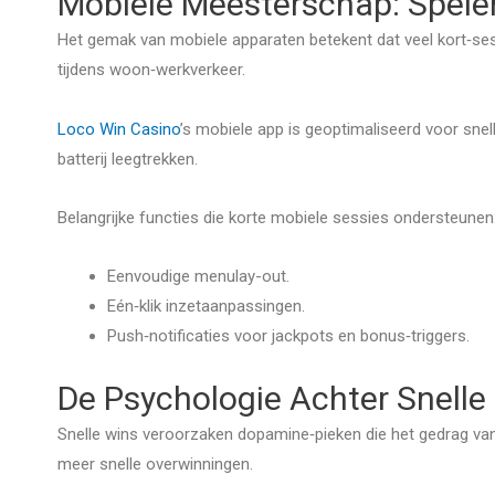
Mobiele Meesterschap: Spel
Het gemak van mobiele apparaten betekent dat veel kort‑ses
tijdens woon‑werkverkeer.
Loco Win Casino
’s mobiele app is geoptimaliseerd voor sne
batterij leegtrekken.
Belangrijke functies die korte mobiele sessies ondersteunen
Eenvoudige menulay-out.
Eén‑klik inzetaanpassingen.
Push‑notificaties voor jackpots en bonus‑triggers.
De Psychologie Achter Snelle
Snelle wins veroorzaken dopamine‑pieken die het gedrag van 
meer snelle overwinningen.