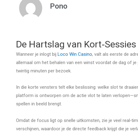
Pono
De Hartslag van Kort‑Sessies
Wanneer je inlogt bij
Loco Win Casino
, valt als eerste de ad
allemaal om het behalen van een winst voordat de dag of je p
twintig minuten per bezoek.
In die korte vensters telt elke beslissing: welke slot te draa
platform is ontworpen om de actie vlot te laten verlopen—sne
spellen in beeld brengt.
Omdat de focus ligt op snelle uitkomsten, zie je veel real‑ti
verschijnen, waardoor je de directe feedback krijgt die je verl