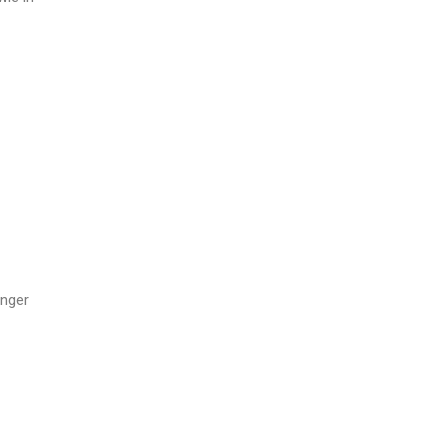
anger