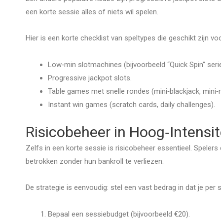
een korte sessie alles of niets wil spelen.
Hier is een korte checklist van speltypes die geschikt zijn vo
Low‑min slotmachines (bijvoorbeeld “Quick Spin” seri
Progressive jackpot slots.
Table games met snelle rondes (mini‑blackjack, mini‑r
Instant win games (scratch cards, daily challenges).
Risicobeheer in Hoog‑Intensit
Zelfs in een korte sessie is risicobeheer essentieel. Speler
betrokken zonder hun bankroll te verliezen.
De strategie is eenvoudig: stel een vast bedrag in dat je per se
Bepaal een sessiebudget (bijvoorbeeld €20).