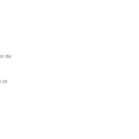
or die
n ze