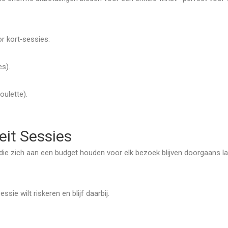
or kort‑sessies:
es).
oulette).
eit Sessies
s die zich aan een budget houden voor elk bezoek blijven doorgaans l
ssie wilt riskeren en blijf daarbij.