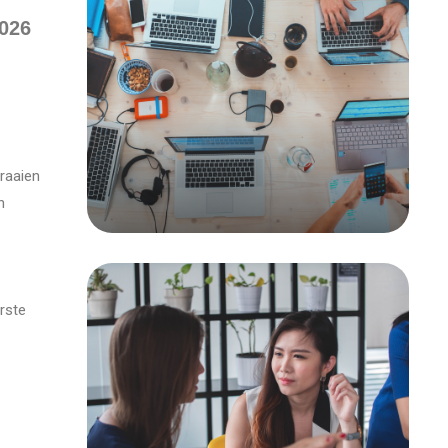
2026
draaien
n
rste