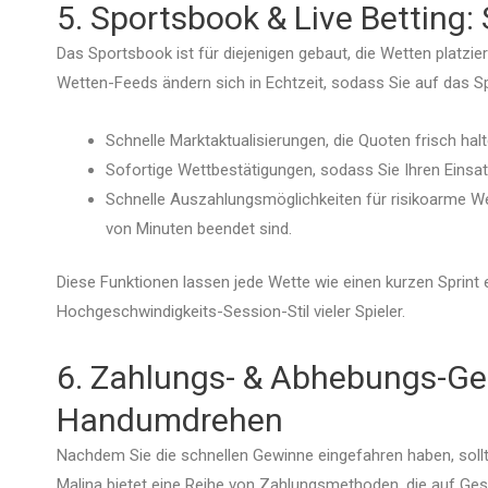
5. Sportsbook & Live Betting:
Das Sportsbook ist für diejenigen gebaut, die Wetten platzi
Wetten-Feeds ändern sich in Echtzeit, sodass Sie auf das S
Schnelle Marktaktualisierungen, die Quoten frisch hal
Sofortige Wettbestätigungen, sodass Sie Ihren Einsa
Schnelle Auszahlungsmöglichkeiten für risikoarme We
von Minuten beendet sind.
Diese Funktionen lassen jede Wette wie einen kurzen Sprint
Hochgeschwindigkeits-Session-Stil vieler Spieler.
6. Zahlungs- & Abhebungs-Ge
Handumdrehen
Nachdem Sie die schnellen Gewinne eingefahren haben, soll
Malina bietet eine Reihe von Zahlungsmethoden, die auf Ges