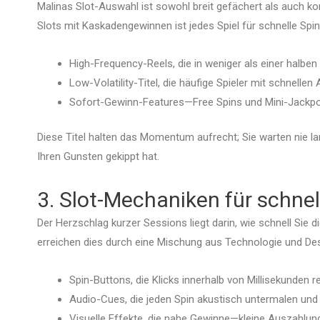
Malinas Slot-Auswahl ist sowohl breit gefächert als auch k
Slots mit Kaskadengewinnen ist jedes Spiel für schnelle Spi
High-Frequency-Reels, die in weniger als einer halbe
Low-Volatility-Titel, die häufige Spieler mit schnelle
Sofort-Gewinn-Features—Free Spins und Mini-Jackpo
Diese Titel halten das Momentum aufrecht; Sie warten nie l
Lorem ipsu
Ihren Gunsten gekippt hat.
consectetur
elit tellus,
3. Slot-Mechaniken für schnel
ullamcorper
dapibus leo
Der Herzschlag kurzer Sessions liegt darin, wie schnell Sie 
erreichen dies durch eine Mischung aus Technologie und Des
Spin-Buttons, die Klicks innerhalb von Millisekunden re
Audio-Cues, die jeden Spin akustisch untermalen un
Visuelle Effekte, die nahe Gewinne—kleine Auszahlun