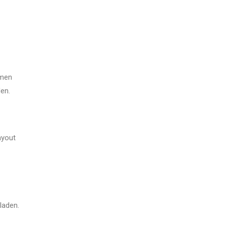
hmen
en.
ayout
laden.