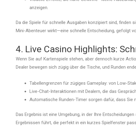
anzeigen.
Da die Spiele für schnelle Ausgaben konzipiert sind, finden 
Mini-Abenteuer wirkt—eine schnelle Entscheidung, gefolgt v
4. Live Casino Highlights: Sc
Wenn Sie auf Kartenspiele stehen, aber dennoch kurze Acti
Dealer bewegen sich zügig über die Tische, und Runden ende
Tabellengrenzen für zügiges Gameplay: von Low-Stakes
Live-Chat-Interaktionen mit Dealern, die das Gespräch
Automatische Runden-Timer sorgen dafür, dass Sie 
Das Ergebnis ist eine Umgebung, in der Ihre Entscheidungen
Ergebnissen führt, die perfekt in ein kurzes Spielfenster pas