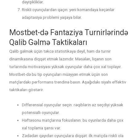
dəyişikliklər.
Riskli oyunçulardan qaçın: yeni komandaya keçənlər
adaptasiya problemi yaşaya bilər.
Mostbet-də Fantaziya Turnirlərində
Qalib Gəlmə Taktikaları
Qalib gəlmək üçün təkcə statistikaya deyil, həm də turnir
dinamikasına diqqət etmək lazımdır. Məsələn, liqanın son
turlarında motivasiyası yüksək oyunçular daha çox xal toplayır.
Mostbet-də bu tip oyunçuları müəyyən etmək üçün son
matçlardakı performans trendinə baxın. Aşağıdakı siyahı effektiv
taktikaları göstərir.
Differensial oyunçular seçin: rəqiblərin az seçdiyi yüksək
potensiallı oyunçular.
Həftəsonu matçlarına fokuslanın: bu oyunlarda daha çox
xal toplama şansı var.
Zədədən qayıdan oyunçulara diqqət: ilk matçda riskli ola