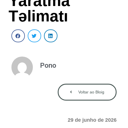
Yaratma
Təlimatı
Pono
Voltar ao Bloig
29 de junho de 2026