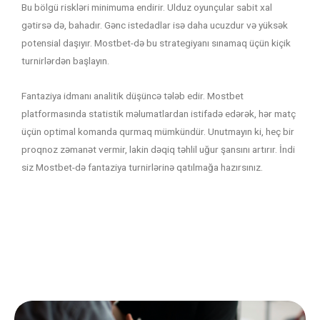
Bu bölgü riskləri minimuma endirir. Ulduz oyunçular sabit xal
gətirsə də, bahadır. Gənc istedadlar isə daha ucuzdur və yüksək
potensial daşıyır. Mostbet-də bu strategiyanı sınamaq üçün kiçik
turnirlərdən başlayın.
Fantaziya idmanı analitik düşüncə tələb edir. Mostbet
platformasında statistik məlumatlardan istifadə edərək, hər matç
üçün optimal komanda qurmaq mümkündür. Unutmayın ki, heç bir
proqnoz zəmanət vermir, lakin dəqiq təhlil uğur şansını artırır. İndi
siz Mostbet-də fantaziya turnirlərinə qatılmağa hazırsınız.