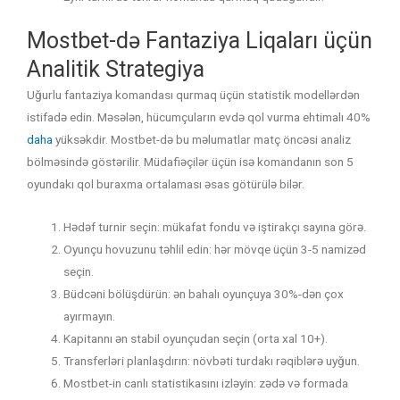
Mostbet-də Fantaziya Liqaları üçün
Analitik Strategiya
Uğurlu fantaziya komandası qurmaq üçün statistik modellərdən
istifadə edin. Məsələn, hücumçuların evdə qol vurma ehtimalı 40%
daha
yüksəkdir. Mostbet-də bu məlumatlar matç öncəsi analiz
bölməsində göstərilir. Müdafiəçilər üçün isə komandanın son 5
oyundakı qol buraxma ortalaması əsas götürülə bilər.
Hədəf turnir seçin: mükafat fondu və iştirakçı sayına görə.
Oyunçu hovuzunu təhlil edin: hər mövqe üçün 3-5 namizəd
seçin.
Büdcəni bölüşdürün: ən bahalı oyunçuya 30%-dən çox
ayırmayın.
Kapitannı ən stabil oyunçudan seçin (orta xal 10+).
Transferləri planlaşdırın: növbəti turdakı rəqiblərə uyğun.
Mostbet-in canlı statistikasını izləyin: zədə və formada