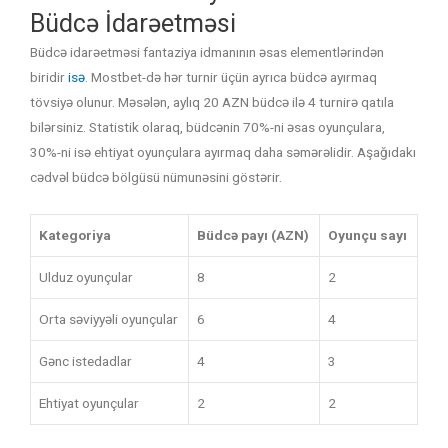
Büdcə İdarəetməsi
Büdcə idarəetməsi fantaziya idmanının əsas elementlərindən
biridir
isə
. Mostbet-də hər turnir üçün ayrıca büdcə ayırmaq
tövsiyə olunur. Məsələn, aylıq 20 AZN büdcə ilə 4 turnirə qatıla
bilərsiniz. Statistik olaraq, büdcənin 70%-ni əsas oyunçulara,
30%-ni isə ehtiyat oyunçulara ayırmaq daha səmərəlidir. Aşağıdakı
cədvəl büdcə bölgüsü nümunəsini göstərir.
Kategoriya
Büdcə payı (AZN)
Oyunçu sayı
Ulduz oyunçular
8
2
Orta səviyyəli oyunçular
6
4
Gənc istedadlar
4
3
Ehtiyat oyunçular
2
2