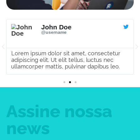
John Doe
@username
Lorem ipsum dolor sit amet, consectetur
adipiscing elit. Ut elit tellus, luctus nec
ullamcorper mattis, pulvinar dapibus leo.
Assine nossa
news