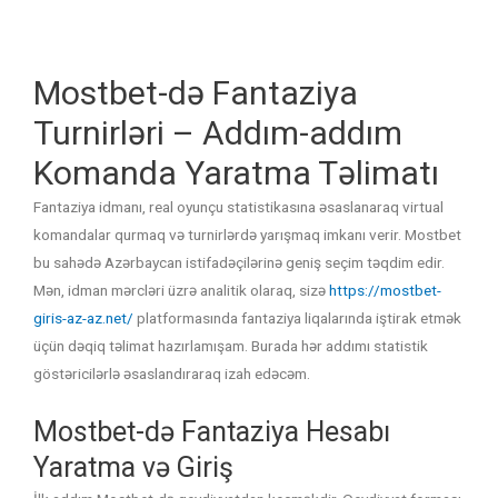
Mostbet-də Fantaziya
Turnirləri – Addım-addım
Komanda Yaratma Təlimatı
Fantaziya idmanı, real oyunçu statistikasına əsaslanaraq virtual
komandalar qurmaq və turnirlərdə yarışmaq imkanı verir. Mostbet
bu sahədə Azərbaycan istifadəçilərinə geniş seçim təqdim edir.
Mən, idman mərcləri üzrə analitik olaraq, sizə
https://mostbet-
giris-az-az.net/
platformasında fantaziya liqalarında iştirak etmək
üçün dəqiq təlimat hazırlamışam. Burada hər addımı statistik
göstəricilərlə əsaslandıraraq izah edəcəm.
Mostbet-də Fantaziya Hesabı
Yaratma və Giriş