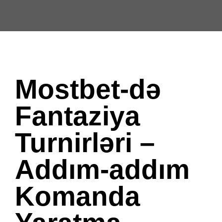
Mostbet-də
Fantaziya
Turnirləri –
Addım-addım
Komanda