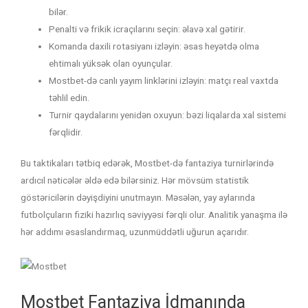
bilər.
Penalti və frikik icraçılarını seçin: əlavə xal gətirir.
Komanda daxili rotasiyanı izləyin: əsas heyətdə olma
ehtimalı yüksək olan oyunçular.
Mostbet-də canlı yayım linklərini izləyin: matçı real vaxtda
təhlil edin.
Turnir qaydalarını yenidən oxuyun: bəzi liqalarda xal sistemi
fərqlidir.
Bu taktikaları tətbiq edərək, Mostbet-də fantaziya turnirlərində
ardıcıl nəticələr əldə edə bilərsiniz. Hər mövsüm statistik
göstəricilərin dəyişdiyini unutmayın. Məsələn, yay aylarında
futbolçuların fiziki hazırlıq səviyyəsi fərqli olur. Analitik yanaşma ilə
hər addımı əsaslandırmaq, uzunmüddətli uğurun açarıdır.
Mostbet Fantaziya İdmanında