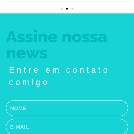
Assine nossa
news
Entre em contato
comigo