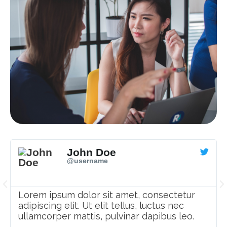
John Doe
@username
Lorem ipsum dolor sit amet, consectetur
adipiscing elit. Ut elit tellus, luctus nec
ullamcorper mattis, pulvinar dapibus leo.