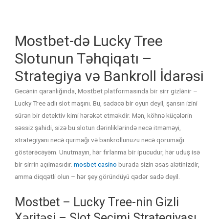
Mostbet-də Lucky Tree
Slotunun Təhqiqatı –
Strategiya və Bankroll İdarəsi
Gecənin qaranlığında, Mostbet platformasında bir sirr gizlənir –
Lucky Tree adlı slot maşını. Bu, sadəcə bir oyun deyil, şansın izini
sürən bir detektiv kimi hərəkət etməkdir. Mən, köhnə küçələrin
səssiz şahidi, sizə bu slotun dərinliklərində necə itməməyi,
strategiyanı necə qurmağı və bankrollunuzu necə qorumağı
göstərəcəyəm. Unutmayın, hər fırlanma bir ipucudur, hər uduş isə
bir sirrin açılmasıdır.
mosbet casino
burada sizin əsas alətinizdir,
amma diqqətli olun – hər şey göründüyü qədər sadə deyil.
Mostbet – Lucky Tree-nin Gizli
Xəritəsi – Slot Seçimi Strategiyası