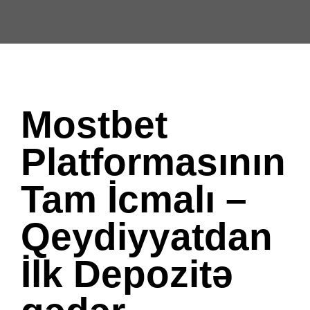
Mostbet
Platformasının
Tam İcmalı –
Qeydiyyatdan
İlk Depozitə