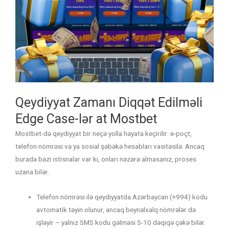
Qeydiyyat Zamanı Diqqət Edilməli
Edge Case-lər at Mostbet
Mostbet-də qeydiyyat bir neçə yolla həyata keçirilir: e-poçt,
telefon nömrəsi və ya sosial şəbəkə hesabları vasitəsilə. Ancaq
burada bəzi istisnalar var ki, onları nəzərə almasanız, proses
uzana bilər.
Telefon nömrəsi ilə qeydiyyatda Azərbaycan (+994) kodu
avtomatik təyin olunur, ancaq beynəlxalq nömrələr də
işləyir – yalnız SMS kodu gəlməsi 5-10 dəqiqə çəkə bilər.