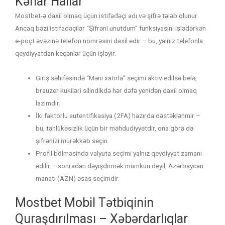
Kənar Hallar
Mostbet-ə daxil olmaq üçün istifadəçi adı və şifrə tələb olunur.
Ancaq bəzi istifadəçilər “Şifrəni unutdum” funksiyasını işlədərkən
e-poçt əvəzinə telefon nömrəsini daxil edir – bu, yalnız telefonla
qeydiyyatdan keçənlər üçün işləyir.
Giriş səhifəsində “Məni xatırla” seçimi aktiv edilsə belə,
brauzer kukiləri silindikdə hər dəfə yenidən daxil olmaq
lazımdır.
İki faktorlu autentifikasiya (2FA) hazırda dəstəklənmir –
bu, təhlükəsizlik üçün bir məhdudiyyətdir, ona görə də
şifrənizi mürəkkəb seçin.
Profil bölməsində valyuta seçimi yalnız qeydiyyat zamanı
edilir – sonradan dəyişdirmək mümkün deyil, Azərbaycan
manatı (AZN) əsas seçimdir.
Mostbet Mobil Tətbiqinin
Quraşdırılması – Xəbərdarlıqlar