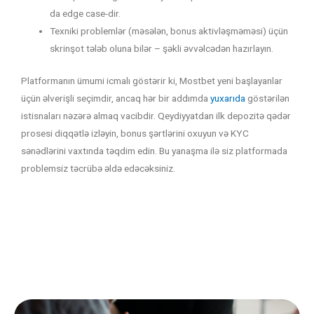
da edge case-dir.
Texniki problemlər (məsələn, bonus aktivləşməməsi) üçün
skrinşot tələb oluna bilər – şəkli əvvəlcədən hazırlayın.
Platformanın ümumi icmalı göstərir ki, Mostbet yeni başlayanlar
üçün əlverişli seçimdir, ancaq hər bir addımda
yuxarıda
göstərilən
istisnaları nəzərə almaq vacibdir. Qeydiyyatdan ilk depozitə qədər
prosesi diqqətlə izləyin, bonus şərtlərini oxuyun və KYC
sənədlərini vaxtında təqdim edin. Bu yanaşma ilə siz platformada
problemsiz təcrübə əldə edəcəksiniz.