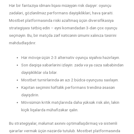
Hər bir fantaziya idmanı liqası müəyyən risk daşıyır: oyunçu
zədələri, gözlənilməz performans dəyişiklikləri, hava şəraiti.
Mostbet platformasında riski azaltmaq üçün diversifikasiya
strategiyası tətbiq edin – eyni komandadan 3-dən çox oyunçu
seçməyin. Bu, bir matçda zəif nəticənin ümumi xalınıza təsirini
məhdudlaşdırır.
Hər mövqe üçün 2-3 alternativ oyunçu siyahısı hazırlayın.
Son dəqiqə xəbərlərini izləyin: zədə və ya cəza səbəbindən
dəyişikliklər ola bilər.
Mostbet turnirlərində ən azı 2 büdcə oyunçusu saxlayın.
Kapitan seçimini həftəlik performans trendinə əsasən
dəyişdirin.
Mövsümün kritik matçlarında daha yüksək risk alın, lakin
kiçik liqalarda mühafizəkar qalın.
Bu strategiyalar, məlumat axınını optimallaşdırmaq və sistemli
qərarlar vermək üçün nəzərdə tutulub. Mostbet platformasında