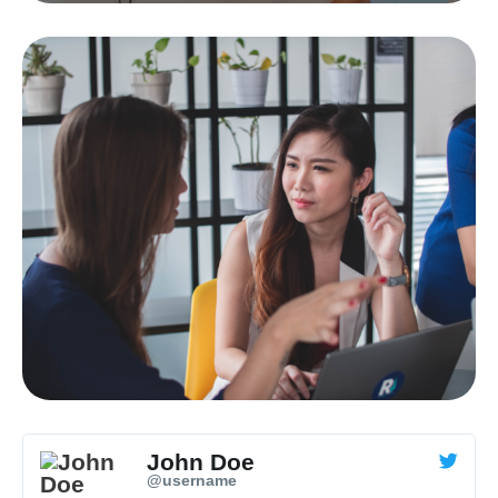
John Doe
@username