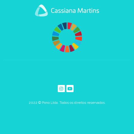
2022 © Pono Ltda. Todos os direitos reservados.