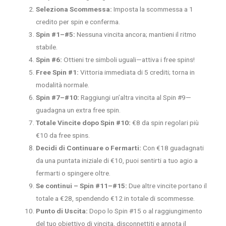
Seleziona Scommessa:
Imposta la scommessa a 1
credito per spin e conferma.
Spin #1–#5:
Nessuna vincita ancora; mantieni il ritmo
stabile.
Spin #6:
Ottieni tre simboli uguali—attiva i free spins!
Free Spin #1:
Vittoria immediata di 5 crediti; torna in
modalità normale.
Spin #7–#10:
Raggiungi un’altra vincita al Spin #9—
guadagna un extra free spin.
Totale Vincite dopo Spin #10:
€8 da spin regolari più
€10 da free spins.
Decidi di Continuare o Fermarti:
Con €18 guadagnati
da una puntata iniziale di €10, puoi sentirti a tuo agio a
fermarti o spingere oltre.
Se continui – Spin #11–#15:
Due altre vincite portano il
totale a €28, spendendo €12 in totale di scommesse.
Punto di Uscita:
Dopo lo Spin #15 o al raggiungimento
del tuo obiettivo di vincita, disconnettiti e annota il