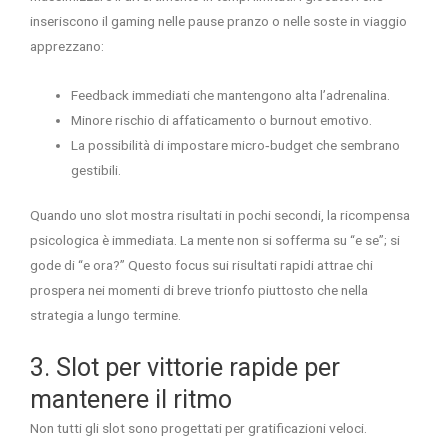
inseriscono il gaming nelle pause pranzo o nelle soste in viaggio
apprezzano:
Feedback immediati che mantengono alta l’adrenalina.
Minore rischio di affaticamento o burnout emotivo.
La possibilità di impostare micro‑budget che sembrano
gestibili.
Quando uno slot mostra risultati in pochi secondi, la ricompensa
psicologica è immediata. La mente non si sofferma su “e se”; si
gode di “e ora?” Questo focus sui risultati rapidi attrae chi
prospera nei momenti di breve trionfo piuttosto che nella
strategia a lungo termine.
3. Slot per vittorie rapide per
mantenere il ritmo
Non tutti gli slot sono progettati per gratificazioni veloci.