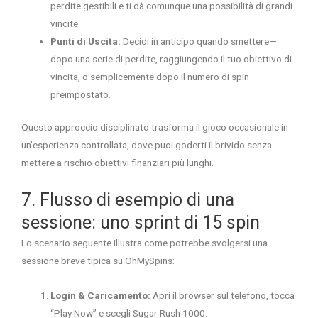
perdite gestibili e ti dà comunque una possibilità di grandi
vincite.
Punti di Uscita:
Decidi in anticipo quando smettere—
dopo una serie di perdite, raggiungendo il tuo obiettivo di
vincita, o semplicemente dopo il numero di spin
preimpostato.
Questo approccio disciplinato trasforma il gioco occasionale in
un’esperienza controllata, dove puoi goderti il brivido senza
mettere a rischio obiettivi finanziari più lunghi.
7. Flusso di esempio di una
sessione: uno sprint di 15 spin
Lo scenario seguente illustra come potrebbe svolgersi una
sessione breve tipica su OhMySpins:
Login & Caricamento:
Apri il browser sul telefono, tocca
“Play Now” e scegli Sugar Rush 1000.