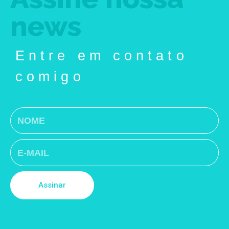
news
Entre em contato
comigo
Assinar