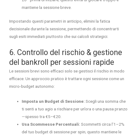
mantiene la sessione breve.
Impostando questi parametri in anticipo, elimini la fatica
decisionale durante la sessione, permettendo di concentrarti
sugli esiti immediati piuttosto che sui calcoli strategici.
6. Controllo del rischio & gestione
del bankroll per sessioni rapide
Le sessioni brevi sono efficaci solo se gestisci il rischio in modo
efficace. Un approccio pratico è trattare ogni sessione come un
micro‑budget autonomo:
Imposta un Budget di Sessione:
Scegli una somma che
ti senti a tuo agio a rischiare per un’ora o una pausa pranzo
—spesso tra €5–€20.
Usa Scommesse Percentuali:
Scommetti circa l’1–2%
del tuo budget di sessione per spin; questo mantiene le