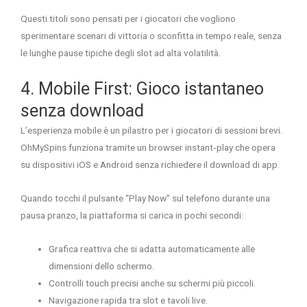
Questi titoli sono pensati per i giocatori che vogliono
sperimentare scenari di vittoria o sconfitta in tempo reale, senza
le lunghe pause tipiche degli slot ad alta volatilità.
4. Mobile First: Gioco istantaneo
senza download
L’esperienza mobile è un pilastro per i giocatori di sessioni brevi.
OhMySpins funziona tramite un browser instant‑play che opera
su dispositivi iOS e Android senza richiedere il download di app.
Quando tocchi il pulsante “Play Now” sul telefono durante una
pausa pranzo, la piattaforma si carica in pochi secondi:
Grafica reattiva che si adatta automaticamente alle
dimensioni dello schermo.
Controlli touch precisi anche su schermi più piccoli.
Navigazione rapida tra slot e tavoli live.