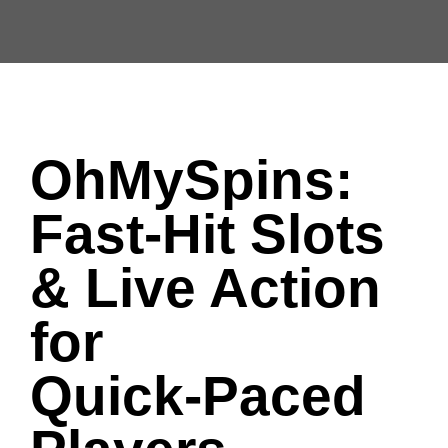
OhMySpins:
Fast‑Hit Slots
& Live Action
for
Quick‑Paced