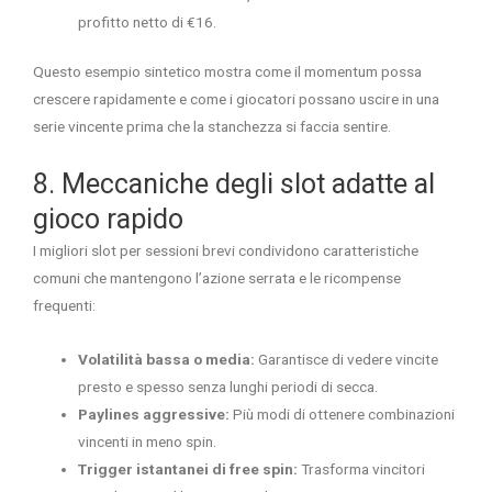
profitto netto di €16.
Questo esempio sintetico mostra come il momentum possa
crescere rapidamente e come i giocatori possano uscire in una
serie vincente prima che la stanchezza si faccia sentire.
8. Meccaniche degli slot adatte al
gioco rapido
I migliori slot per sessioni brevi condividono caratteristiche
comuni che mantengono l’azione serrata e le ricompense
frequenti:
Volatilità bassa o media:
Garantisce di vedere vincite
presto e spesso senza lunghi periodi di secca.
Paylines aggressive:
Più modi di ottenere combinazioni
vincenti in meno spin.
Trigger istantanei di free spin:
Trasforma vincitori