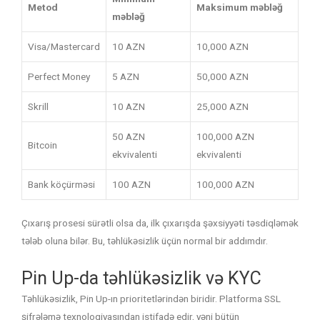
Metod
Maksimum məbləğ
məbləğ
Visa/Mastercard
10 AZN
10,000 AZN
Perfect Money
5 AZN
50,000 AZN
Skrill
10 AZN
25,000 AZN
50 AZN
100,000 AZN
Bitcoin
ekvivalenti
ekvivalenti
Bank köçürməsi
100 AZN
100,000 AZN
Çıxarış prosesi sürətli olsa da, ilk çıxarışda şəxsiyyəti təsdiqləmək
tələb oluna bilər. Bu, təhlükəsizlik üçün normal bir addımdır.
Pin Up-da təhlükəsizlik və KYC
Təhlükəsizlik, Pin Up-ın prioritetlərindən biridir. Platforma SSL
şifrələmə texnologiyasından istifadə edir, yəni bütün