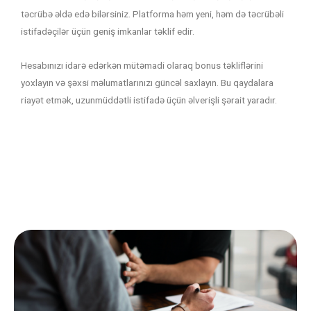
təcrübə əldə edə bilərsiniz. Platforma həm yeni, həm də təcrübəli
istifadəçilər üçün geniş imkanlar təklif edir.
Hesabınızı idarə edərkən mütəmadi olaraq bonus təkliflərini
yoxlayın və şəxsi məlumatlarınızı güncəl saxlayın. Bu qaydalara
riayət etmək, uzunmüddətli istifadə üçün əlverişli şərait yaradır.