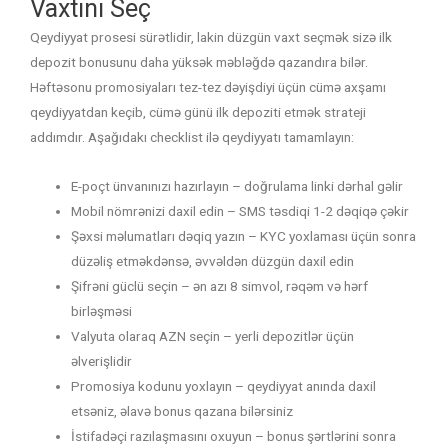
Vaxtını Seç
Qeydiyyat prosesi sürətlidir, lakin düzgün vaxt seçmək sizə ilk
depozit bonusunu daha yüksək məbləğdə qazandıra bilər.
Həftəsonu promosiyaları tez-tez dəyişdiyi üçün cümə axşamı
qeydiyyatdan keçib, cümə günü ilk depoziti etmək strateji
addımdır. Aşağıdakı checklist ilə qeydiyyatı tamamlayın:
E-poçt ünvanınızı hazırlayın – doğrulama linki dərhal gəlir
Mobil nömrənizi daxil edin – SMS təsdiqi 1-2 dəqiqə çəkir
Şəxsi məlumatları dəqiq yazın – KYC yoxlaması üçün sonra
düzəliş etməkdənsə, əvvəldən düzgün daxil edin
Şifrəni güclü seçin – ən azı 8 simvol, rəqəm və hərf
birləşməsi
Valyuta olaraq AZN seçin – yerli depozitlər üçün
əlverişlidir
Promosiya kodunu yoxlayın – qeydiyyat anında daxil
etsəniz, əlavə bonus qazana bilərsiniz
İstifadəçi razılaşmasını oxuyun – bonus şərtlərini sonra