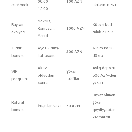
00:00 –
100 AZN
cashback
itkilərin 10%-i
12:00
Novruz,
Bayram
Xüsusi kod
Ramazan,
1000 AZN
aksiyası
tələb olunur
Yeni il
Turnir
Ayda 2 dəfə,
Minimum 10
300 AZN
bonusu
həftəsonu
dövrə
Aktiv
Aylıq depozit
VIP
Şəxsi
olduqdan
500 AZN-dən
proqramı
təkliflər
sonra
yuxarı
Dəvət olunan
Referal
şəxs
İstənilən vaxt
50 AZN
bonusu
qeydiyyatdan
keçməlidir