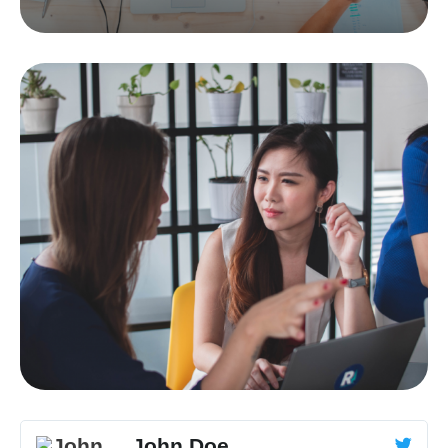
John Doe