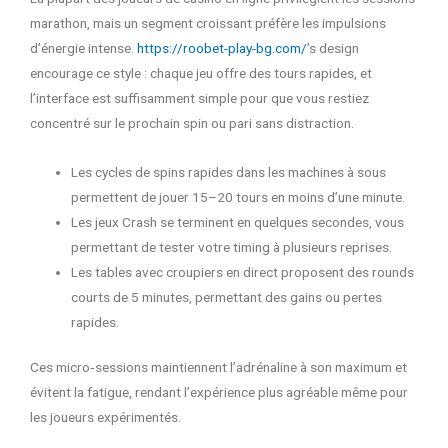
marathon, mais un segment croissant préfère les impulsions
d’énergie intense.
https://roobet-play-bg.com/
’s design
encourage ce style : chaque jeu offre des tours rapides, et
l’interface est suffisamment simple pour que vous restiez
concentré sur le prochain spin ou pari sans distraction.
Les cycles de spins rapides dans les machines à sous
permettent de jouer 15–20 tours en moins d’une minute.
Les jeux Crash se terminent en quelques secondes, vous
permettant de tester votre timing à plusieurs reprises.
Les tables avec croupiers en direct proposent des rounds
courts de 5 minutes, permettant des gains ou pertes
rapides.
Ces micro‑sessions maintiennent l’adrénaline à son maximum et
évitent la fatigue, rendant l’expérience plus agréable même pour
les joueurs expérimentés.