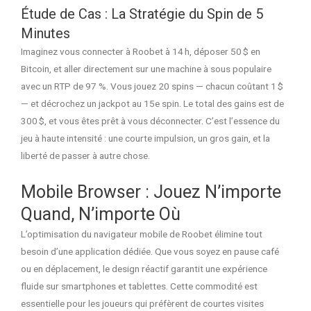
Étude de Cas : La Stratégie du Spin de 5
Minutes
Imaginez vous connecter à Roobet à 14 h, déposer 50 $ en
Bitcoin, et aller directement sur une machine à sous populaire
avec un RTP de 97 %. Vous jouez 20 spins — chacun coûtant 1 $
— et décrochez un jackpot au 15e spin. Le total des gains est de
300 $, et vous êtes prêt à vous déconnecter. C’est l’essence du
jeu à haute intensité : une courte impulsion, un gros gain, et la
liberté de passer à autre chose.
Mobile Browser : Jouez N’importe
Quand, N’importe Où
L’optimisation du navigateur mobile de Roobet élimine tout
besoin d’une application dédiée. Que vous soyez en pause café
ou en déplacement, le design réactif garantit une expérience
fluide sur smartphones et tablettes. Cette commodité est
essentielle pour les joueurs qui préfèrent de courtes visites