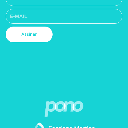
Assinar