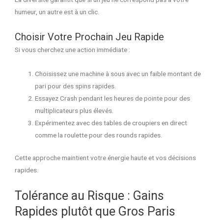
humeur, un autre est à un clic.
Choisir Votre Prochain Jeu Rapide
Si vous cherchez une action immédiate :
Choisissez une machine à sous avec un faible montant de
pari pour des spins rapides.
Essayez Crash pendant les heures de pointe pour des
multiplicateurs plus élevés.
Expérimentez avec des tables de croupiers en direct
comme la roulette pour des rounds rapides.
Cette approche maintient votre énergie haute et vos décisions
rapides.
Tolérance au Risque : Gains
Rapides plutôt que Gros Paris