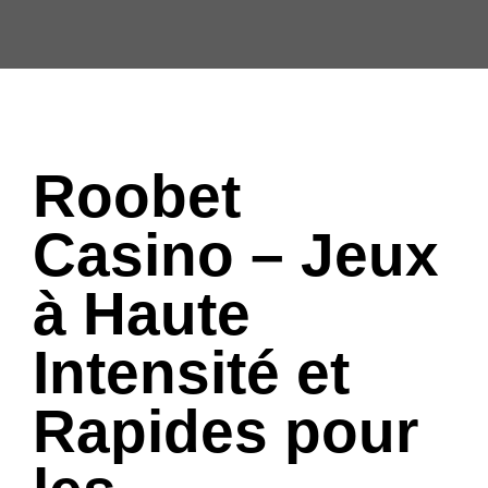
Roobet
Casino – Jeux
à Haute
Intensité et
Rapides pour