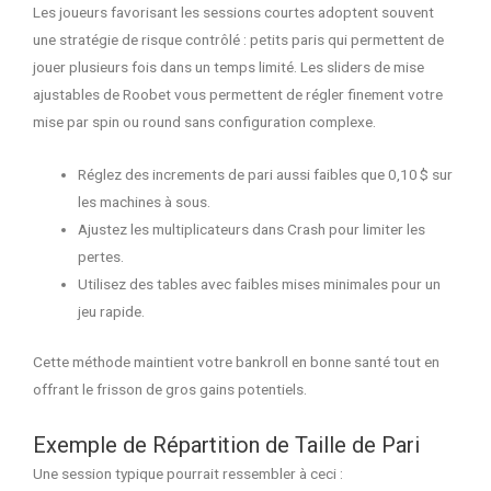
Les joueurs favorisant les sessions courtes adoptent souvent
une stratégie de risque contrôlé : petits paris qui permettent de
jouer plusieurs fois dans un temps limité. Les sliders de mise
ajustables de Roobet vous permettent de régler finement votre
mise par spin ou round sans configuration complexe.
Réglez des increments de pari aussi faibles que 0,10 $ sur
les machines à sous.
Ajustez les multiplicateurs dans Crash pour limiter les
pertes.
Utilisez des tables avec faibles mises minimales pour un
jeu rapide.
Cette méthode maintient votre bankroll en bonne santé tout en
offrant le frisson de gros gains potentiels.
Exemple de Répartition de Taille de Pari
Une session typique pourrait ressembler à ceci :