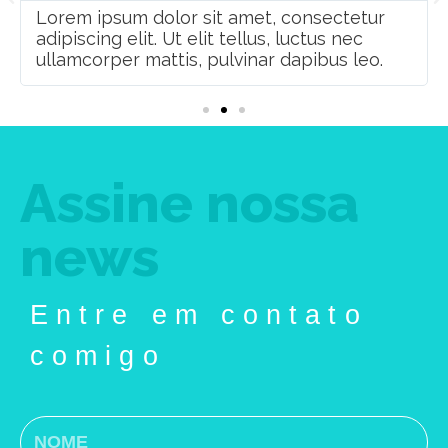
Lorem ipsum dolor sit amet, consectetur
adipiscing elit. Ut elit tellus, luctus nec
ullamcorper mattis, pulvinar dapibus leo.
Assine nossa
news
Entre em contato
comigo