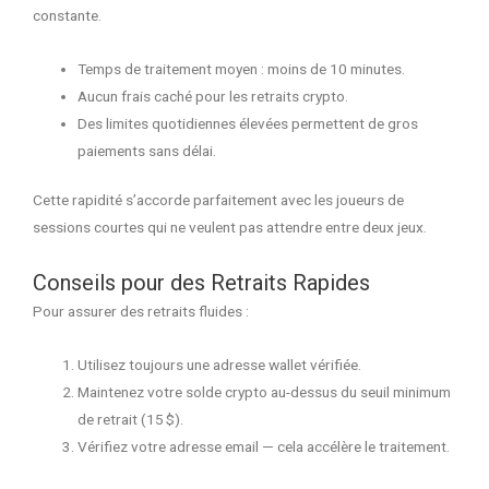
constante.
Temps de traitement moyen : moins de 10 minutes.
Aucun frais caché pour les retraits crypto.
Des limites quotidiennes élevées permettent de gros
paiements sans délai.
Cette rapidité s’accorde parfaitement avec les joueurs de
sessions courtes qui ne veulent pas attendre entre deux jeux.
Conseils pour des Retraits Rapides
Pour assurer des retraits fluides :
Utilisez toujours une adresse wallet vérifiée.
Maintenez votre solde crypto au-dessus du seuil minimum
de retrait (15 $).
Vérifiez votre adresse email — cela accélère le traitement.