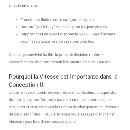
à haute intensité.
Transitions fluides entre catégories de jeux.
Bouton “Quick Play” en un clic pour les jeux phares.
Support chat en direct disponible 24/7 — pas d’attente
pour l’assistance lors de sessions courtes.
Ce design convivial facilite la prise de décision rapide —
exactement ce dont ont besoin les joueurs à haute intensité.
Pourquoi la Vitesse est Importante dans la
Conception UI
Une interface encombrée peut réduire l’adrénaline ; chaque clic
doit être purpose. Roobet y parvient en regroupant des jeux
similaires et en maintenant les temps de chargement en dessous
de deux secondes — crucial lorsque vous essayez d’enchaîner
plusieurs jeux lors d’une pause déjeuner.