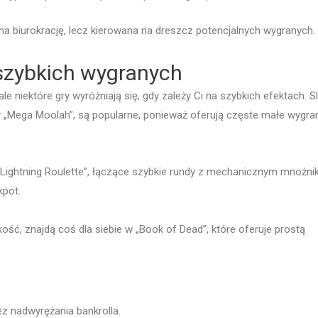
na biurokrację, lecz kierowana na dreszcz potencjalnych wygranych.
 szybkich wygranych
niektóre gry wyróżniają się, gdy zależy Ci na szybkich efektach. Sl
y „Mega Moolah”, są popularne, ponieważ oferują częste małe wygra
„Lightning Roulette”, łączące szybkie rundy z mechanicznym mnożni
kpot.
ść, znajdą coś dla siebie w „Book of Dead”, które oferuje prostą
.
ez nadwyrężania bankrolla.