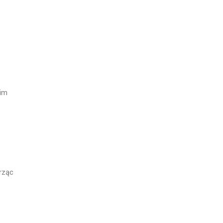
kim
orząc