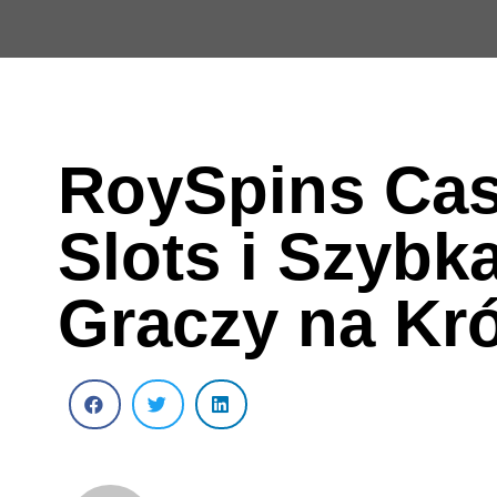
RoySpins Cas
Slots i Szybk
Graczy na Kró