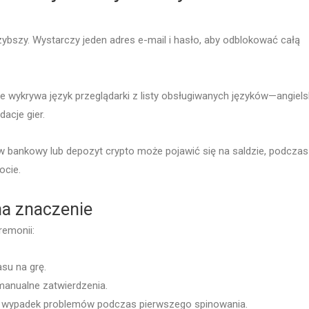
szybszy. Wystarczy jeden adres e-mail i hasło, aby odblokować całą
 wykrywa język przeglądarki z listy obsługiwanych języków—angielsk
acje gier.
w bankowy lub depozyt crypto może pojawić się na saldzie, podczas
ocie.
a znaczenie
remonii:
su na grę.
manualne zatwierdzenia.
a wypadek problemów podczas pierwszego spinowania.