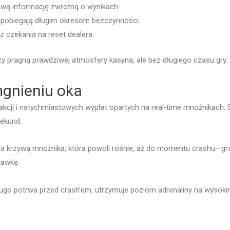
ową informację zwrotną o wynikach.
apobiegają długim okresom bezczynności.
 czekania na reset dealera.
zy pragną prawdziwej atmosfery kasyna, ale bez długiego czasu gry.
gnieniu oka
cji i natychmiastowych wypłat opartych na real‑time mnożnikach. 
sekund.
na krzywą mnożnika, która powoli rośnie, aż do momentu crashu—gr
tawkę.
ługo potrwa przed crash’em, utrzymuje poziom adrenaliny na wysok