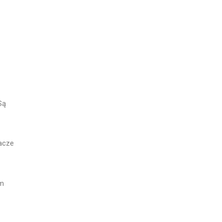
Są
acze
im