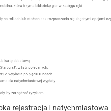
obilna, która trzyma bibliotekę gier w zasięgu ręki.
ię na rolkach lub stołach bez rozpraszania się zbędnymi opcjami cz
John Doe
John Doe
@username
@username
m dolor sit amet,
Lorem ipsum dolor sit a
 adipiscing elit. Ut
consectetur adipiscing el
lub kartę debetową.
 luctus nec
elit tellus, luctus nec
tarburst”, z listy polecanych.
 mattis, pulvinar
ullamcorper mattis, pulv
zji o wypłacie po pięciu rundach.
.
dapibus leo.
game dla natychmiastowej wypłaty.
mały, by zarządzać ryzykiem.
ybka rejestracja i natychmiastowa