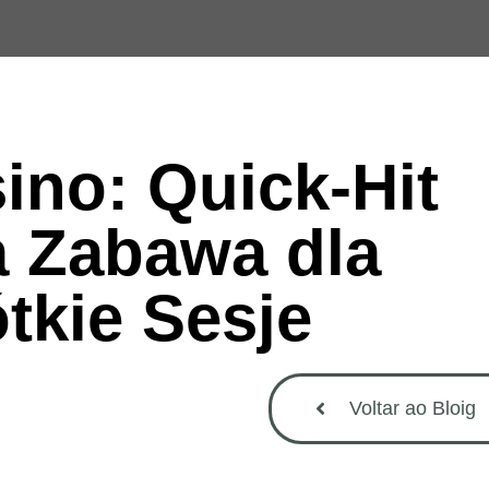
ino: Quick‑Hit
a Zabawa dla
tkie Sesje
Voltar ao Bloig