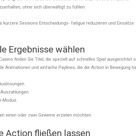
uerhalten, ohne sich überwältigt zu fühlen.
ss kürzere Sessions Entscheidungs‑ fatigue reduzieren und Einsätze
John Doe
John Doe
@username
@username
elle Ergebnisse wählen
asino finden Sie Titel, die speziell auf schnelles Spiel ausgerichtet s
m dolor sit amet,
Lorem ipsum dolor sit a
lnde Animationen und einfache Paylines, die die Action in Bewegung ha
 adipiscing elit. Ut
consectetur adipiscing el
 luctus nec
elit tellus, luctus nec
Auslösungen.
 mattis, pulvinar
ullamcorper mattis, pulv
e Auszahlungen.
.
dapibus leo.
n‑Modus.
nuten einen oder zwei Gewinne erzielen möchten.
 Action fließen lassen