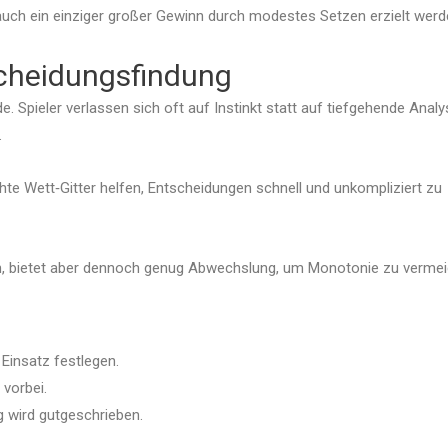
ann auch ein einziger großer Gewinn durch modestes Setzen erzielt werd
scheidungsfindung
. Spieler verlassen sich oft auf Instinkt statt auf tiefgehende Analy
.
hte Wett‑Gitter helfen, Entscheidungen schnell und unkompliziert zu
ch, bietet aber dennoch genug Abwechslung, um Monotonie zu vermei
 Einsatz festlegen.
 vorbei.
g wird gutgeschrieben.