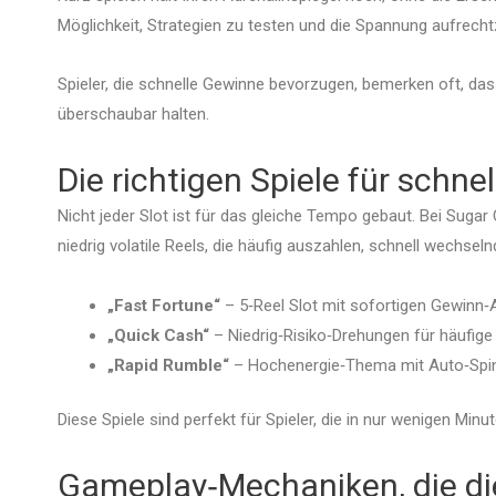
Möglichkeit, Strategien zu testen und die Spannung aufrechtz
Spieler, die schnelle Gewinne bevorzugen, bemerken oft, da
überschaubar halten.
Die richtigen Spiele für schn
Nicht jeder Slot ist für das gleiche Tempo gebaut. Bei Sugar C
Lorem ipsu
niedrig volatile Reels, die häufig auszahlen, schnell wechse
consectetur
elit tellus,
„Fast Fortune“
– 5‑Reel Slot mit sofortigen Gewinn‑
ullamcorper
„Quick Cash“
– Niedrig‑Risiko‑Drehungen für häufig
dapibus leo
„Rapid Rumble“
– Hochenergie‑Thema mit Auto‑Spi
Diese Spiele sind perfekt für Spieler, die in nur wenigen Mi
Gameplay‑Mechaniken, die die