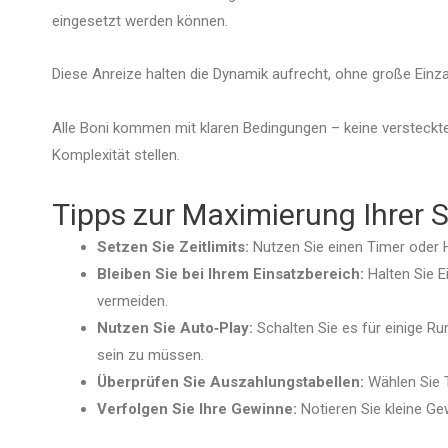
eingesetzt werden können.
Diese Anreize halten die Dynamik aufrecht, ohne große Einza
Alle Boni kommen mit klaren Bedingungen – keine versteckte
Komplexität stellen.
Tipps zur Maximierung Ihrer 
Setzen Sie Zeitlimits:
Nutzen Sie einen Timer oder H
Bleiben Sie bei Ihrem Einsatzbereich:
Halten Sie E
vermeiden.
Nutzen Sie Auto‑Play:
Schalten Sie es für einige Ru
sein zu müssen.
Überprüfen Sie Auszahlungstabellen:
Wählen Sie T
Verfolgen Sie Ihre Gewinne:
Notieren Sie kleine Ge