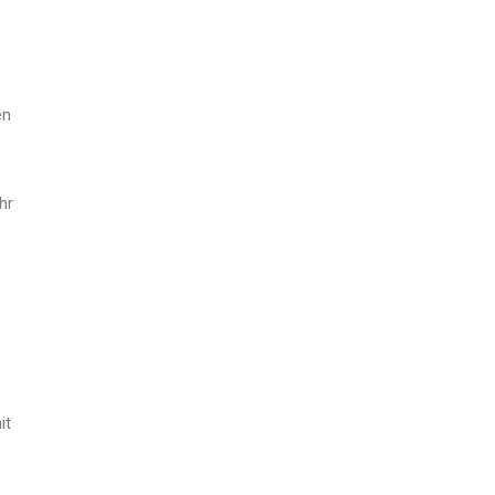
en
hr
it